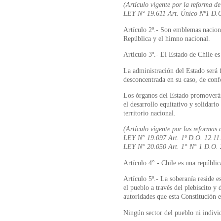
(Artículo vigente por la reforma de
LEY N° 19.611 Art. Único Nº1 D.
Artículo 2º.- Son emblemas naciona
República y el himno nacional.
Artículo 3º.- El Estado de Chile es
La administración del Estado será f
desconcentrada en su caso, de conf
Los órganos del Estado promoverán 
el desarrollo equitativo y solidari
territorio nacional.
(Artículo vigente por las reformas 
LEY N° 19.097 Art. 1º D.O. 12.11
LEY N° 20.050 Art. 1° N° 1 D.O. 
Artículo 4°.- Chile es una repúbli
Artículo 5º.- La soberanía reside e
el pueblo a través del plebiscito y 
autoridades que esta Constitución e
Ningún sector del pueblo ni individ