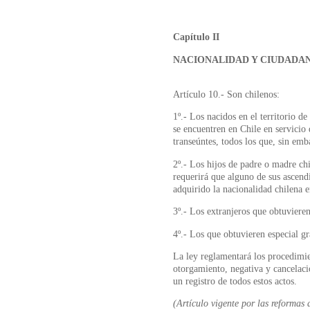
Capítulo II
NACIONALIDAD Y CIUDADA
Artículo 10.- Son chilenos:
1º.- Los nacidos en el territorio d
se encuentren en Chile en servicio 
transeúntes, todos los que, sin emb
2º.- Los hijos de padre o madre chi
requerirá que alguno de sus ascend
adquirido la nacionalidad chilena e
3º.- Los extranjeros que obtuvieren
4º.- Los que obtuvieren especial gr
La ley reglamentará los procedimie
otorgamiento, negativa y cancelaci
un registro de todos estos actos.
(Artículo vigente por las reformas 