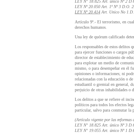
LEY N° 18.825 Art. único Nº 2 D.
LEY Nº 20.050 Art. 1º Nº 3 D.O. 
LEY Nº 20.414
Art. Unico No 1.D.
Artículo 9º.- El terrorismo, en cua
derechos humanos.
Una ley de quórum calificado deter
Los responsables de estos delitos q
para ejercer funciones o cargos púb
director de establecimiento de educ
para explotar un medio de comunica
mismo, o para desempeñar en él fun
opiniones o informaciones; ni podrá
relacionadas con la educación o de 
estudiantil o gremial en general, d
perjuicio de otras inhabilidades o 
Los delitos a que se refiere el inc
políticos para todos los efectos leg
particular, salvo para conmutar la 
(Artículo vigente por las reformas 
LEY N° 18.825 Art. único Nº 3 D.
LEY N° 19.055 Art. único Nº 1 D.