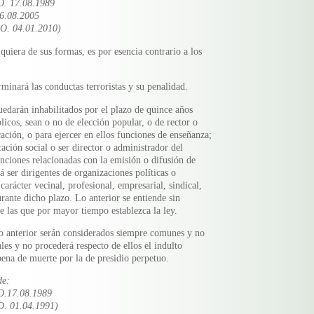
O. 17.08.1989
26.08.2005
O. 04.01.2010)
lquiera de sus formas, es por esencia contrario a los
minará las conductas terroristas y su penalidad.
uedarán inhabilitados por el plazo de quince años
licos, sean o no de elección popular, o de rector o
ación, o para ejercer en ellos funciones de enseñanza;
ción social o ser director o administrador del
ciones relacionadas con la emisión o difusión de
 ser dirigentes de organizaciones políticas o
carácter vecinal, profesional, empresarial, sindical,
urante dicho plazo. Lo anterior se entiende sin
de las que por mayor tiempo establezca la ley.
iso anterior serán considerados siempre comunes y no
ales y no procederá respecto de ellos el indulto
pena de muerte por la de presidio perpetuo.
de:
O.17.08.1989
O. 01.04.1991)