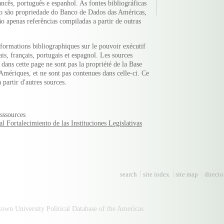
ncês, português e espanhol. As fontes bibliográficas
o são propriedade do Banco de Dados das Américas,
o apenas referências compiladas a partir de outras
nformations bibliographiques sur le pouvoir exécutif
is, français, portugais et espagnol. Les sources
dans cette page ne sont pas la propriété de la Base
Amériques, et ne sont pas contenues dans celle-ci. Ce
 partir d'autres sources.
sssources
 Fortalecimiento de las Instituciones Legislativas
search
site index
site map
directo
n University Political Database of the Americas