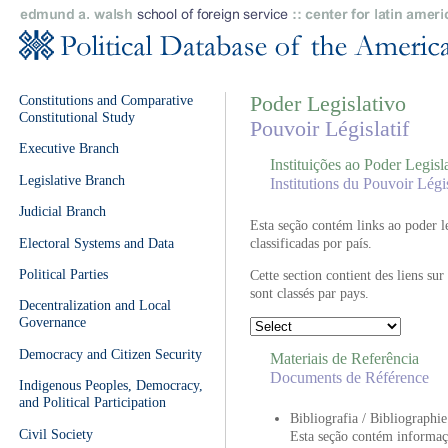
Constitutions and Comparative
Poder Legislativo
Constitutional Study
Pouvoir Législatif
Executive Branch
Instituições ao Poder Legisl
Legislative Branch
Institutions du Pouvoir Légis
Judicial Branch
Esta seção contém links ao poder le
Electoral Systems and Data
classificadas por país.
Political Parties
Cette section contient des liens sur
sont classés par pays.
Decentralization and Local
Governance
Democracy and Citizen Security
Materiais de Referência
Documents de Référence
Indigenous Peoples, Democracy,
and Political Participation
Bibliografia / Bibliographie
Civil Society
Esta seção contém informaçã