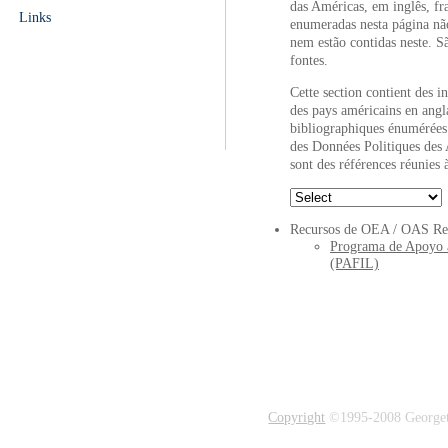
das Américas, em inglês, fra
Links
enumeradas nesta página nã
nem estão contidas neste. Sã
fontes.
Cette section contient des i
des pays américains en angla
bibliographiques énumérées 
des Données Politiques des 
sont des références réunies à
Recursos de OEA / OAS Re
Programa de Apoyo al
(PAFIL)
Copyright
©1995-2008 Georgetow