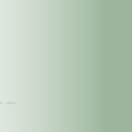
ry
about