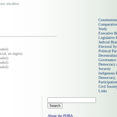
Constitution
Comparative
Study
Executive B
Legislative 
Judicial Bra
Electoral S
pañol)
Political Par
cial, en ingles)
Decentraliza
pañol)
Governance
pañol)
Democracy a
pañol)
Security
Indigenous 
Democracy, a
Participatio
Civil Societ
Links
About the PDBA