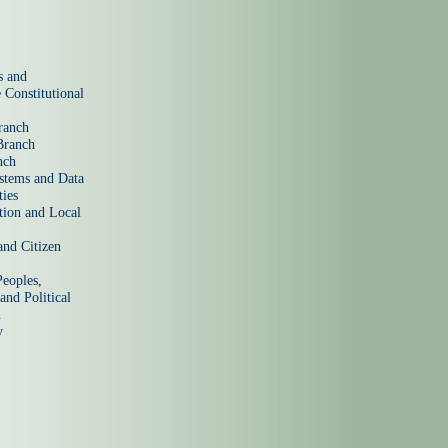
s and
 Constitutional
ranch
Branch
nch
ystems and Data
ties
tion and Local
nd Citizen
Peoples,
nd Political
n
y