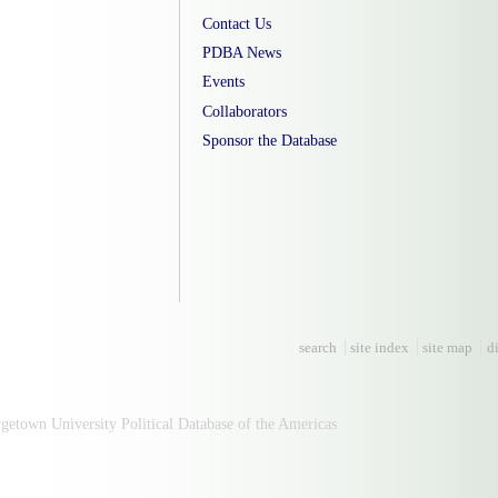
Contact Us
PDBA News
Events
Collaborators
Sponsor the Database
search
site index
site map
d
town University Political Database of the Americas